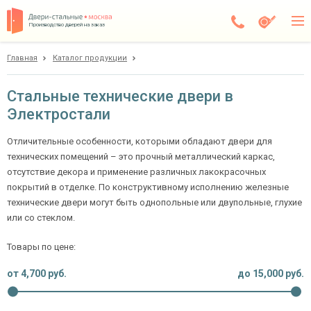
Производство дверей на заказ
Главная
Каталог продукции
Электросталь
Каталог
Стальные технические двери в
Электростали
Доставка
Установка
Отличительные особенности, которыми обладают двери для
технических помещений – это прочный металлический каркас,
Галерея
отсутствие декора и применение различных лакокрасочных
покрытий в отделке. По конструктивному исполнению железные
Акции
технические двери могут быть однопольные или двупольные, глухие
или со стеклом.
Покупателям
Товары по цене:
О компании
от
4,700
руб.
до
15,000
руб.
Контакты