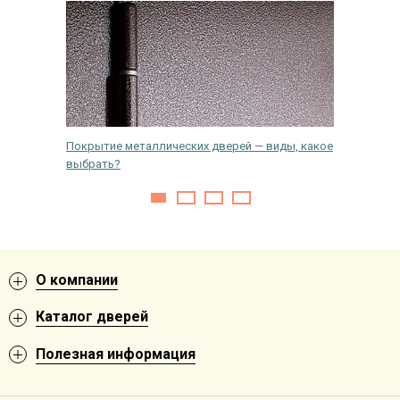
й
Покрытие металлических дверей — виды, какое
Как снят
выбрать?
двери
О компании
Каталог дверей
Полезная информация