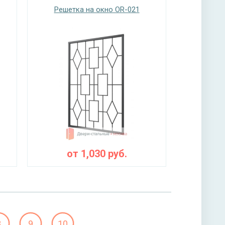
Решетка на окно OR-021
от
1,030
руб.
8
9
10