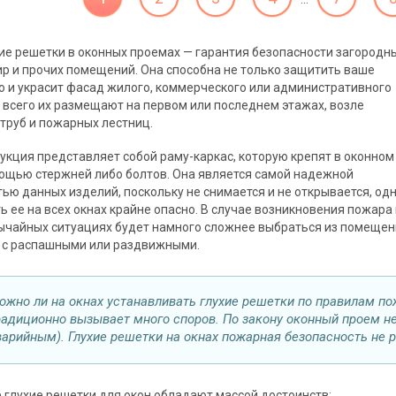
ие решетки в оконных проемах — гарантия безопасности загородн
ир и прочих помещений. Она способна не только защитить ваше
о и украсит фасад жилого, коммерческого или административного
 всего их размещают на первом или последнем этажах, возле
труб и пожарных лестниц.
рукция представляет собой раму-каркас, которую крепят в оконном
ощью стержней либо болтов. Она является самой надежной
ью данных изделий, поскольку не снимается и не открывается, од
ь ее на всех окнах крайне опасно. В случае возникновения пожара 
ычайных ситуациях будет намного сложнее выбраться из помещени
 с распашными или раздвижными.
ожно ли на окнах устанавливать глухие решетки по правилам по
радиционно вызывает много споров. По закону оконный проем н
варийным). Глухие решетки на окнах пожарная безопасность не 
глухие решетки для окон обладают массой достоинств: