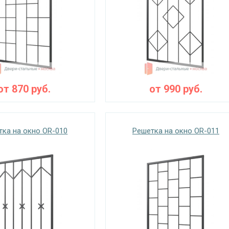
от
870
руб.
от
990
руб.
тка на окно OR-010
Решетка на окно OR-011