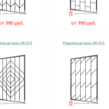
от
980
руб.
от
990
руб.
тка на окно OR-013
Решетка на окно OR-014