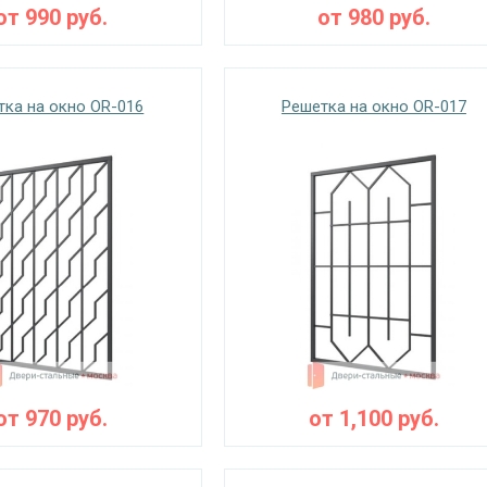
от
990
руб.
от
980
руб.
тка на окно OR-016
Решетка на окно OR-017
от
970
руб.
от
1,100
руб.