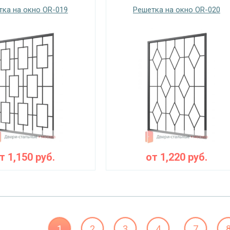
тка на окно OR-019
Решетка на окно OR-020
от
1,150
руб.
от
1,220
руб.
1
2
3
4
7
...