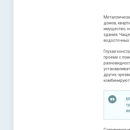
​Металлическ
домов, кварт
имущество, н
здания. Чаще
водосточных 
Глухая конст
проеме с пом
разновидност
устанавливат
других чрезв
комбинируют
М
т
а
Современные 