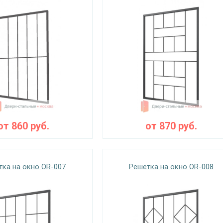
от
860
руб.
от
870
руб.
тка на окно OR-007
Решетка на окно OR-008