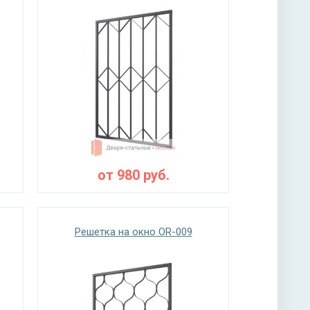
от
980
руб.
Решетка на окно OR-009