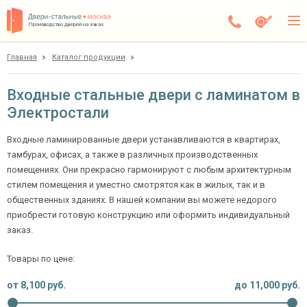
Производство дверей на заказ
Главная
Каталог продукции
Электросталь
Каталог
Входные стальные двери с ламинатом в
Электростали
Доставка
Установка
Входные ламинированные двери устанавливаются в квартирах,
тамбурах, офисах, а также в различных производственных
Галерея
помещениях. Они прекрасно гармонируют с любым архитектурным
стилем помещения и уместно смотрятся как в жилых, так и в
Акции
общественных зданиях. В нашей компании вы можете недорого
приобрести готовую конструкцию или оформить индивидуальный
Покупателям
заказ.
Товары по цене:
О компании
от
8,100
руб.
до
11,000
руб.
Контакты