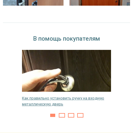
В помощь покупателям
адежные?
Как правильно установить ручку на входную
Как и че
металлическую дверь