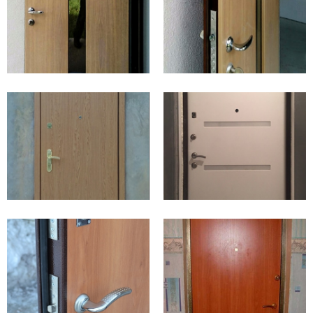
изготовленных из натуральной древесины. Вы
можете подобрать любую расцветку и текстуру
покрытия.
Прочность.
Такие изделия отлично справляются с
повышенными нагрузками, устойчивы к
влажности, выгоранию и износу.
В среднем, цены на металлические двери ламинат
варьируются в пределах 8-9 тысяч рублей. Вы
можете изменить комплектацию изделия и цвет
отделочных панелей по своему усмотрению.