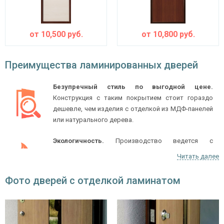
от
10,500
руб.
от
10,800
руб.
Преимущества ламинированных дверей
Безупречный стиль по выгодной цене.
Конструкция с таким покрытием стоит гораздо
дешевле, чем изделия с отделкой из МДФ-панелей
или натурального дерева.
Экологичность.
Производство ведется с
использованием безопасных для человека
Читать далее
материалов на основе целлюлозы и древесных
волокон.
Фото дверей с отделкой ламинатом
Богатый выбор оттенков и фактур.
Ламинированные двери по своему внешнему виду
практически не отличаются от конструкций,