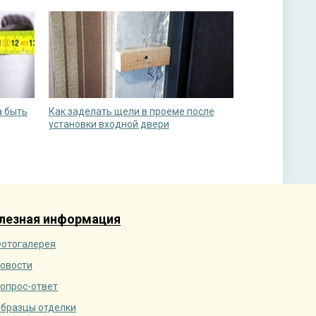
а быть
Как заделать щели в проеме после
установки входной двери
лезная информация
отогалерея
овости
опрос-ответ
бразцы отделки