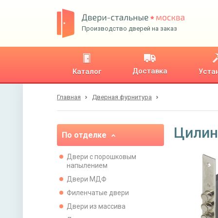
Производство дверей на заказ
Доставка
Каталог
Уста
Главная
Дверная фурнитура
Цилин
По отделке
Двери с порошковым
напылением
Двери МДФ
Филенчатые двери
Двери из массива