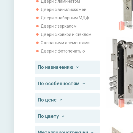
Двери с ламинатом
Двери с винилискожей
Двери с наборным МДФ
Двери с зеркалом
Двери с ковкой и стеклом
С коваными элементами
Двери с фотопечатью
По назначению
По особенностям
По цене
По цвету
Металлоконструкции