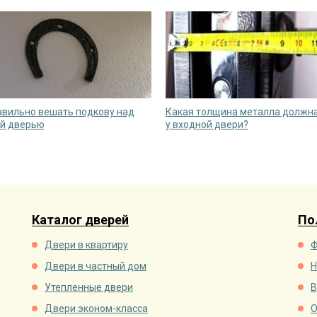
авильно вешать подкову над
Какая толщина металла должн
й дверью
у входной двери?
Каталог дверей
По
Двери в квартиру
Ф
Двери в частный дом
Н
Утепленные двери
В
Двери эконом-класса
О