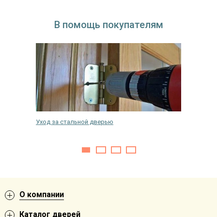
В помощь покупателям
кнах
Уход за стальной дверью
Какие в
О компании
Каталог дверей