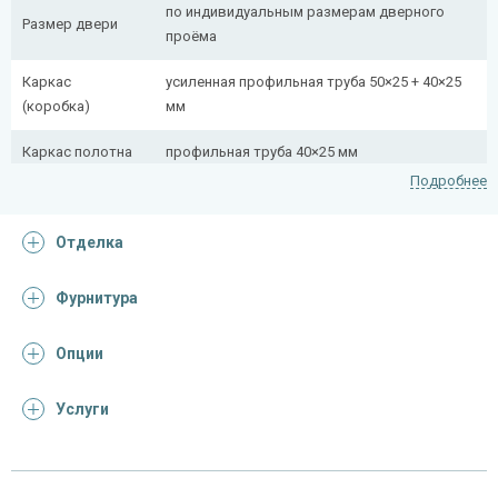
по индивидуальным размерам дверного
Размер двери
проёма
Каркас
усиленная профильная труба 50×25 + 40×25
(коробка)
мм
Каркас полотна
профильная труба 40×25 мм
Подробнее
Полотно
снаружи стальной лист толщиной 2,2 мм
Отделка
Притворная
профильная труба 40×25 мм
планка
Фурнитура
Ребра жесткости
профильная труба 40×25 мм (2 шт.)
(усилители)
Опции
Отделка
Услуги
панель МДФ ПВХ
Отделка
(цвет на выбор, рисунок фрезеровки на
снаружи
выбор)