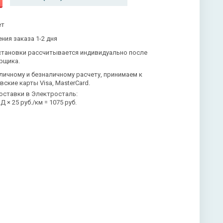
ет
ния заказа 1-2 дня
становки рассчитывается индивидуально после
рщика.
личному и безналичному расчету, принимаем к
вские карты Visa, MasterCard.
оставки в Электросталь:
 × 25 руб./км = 1075 руб.