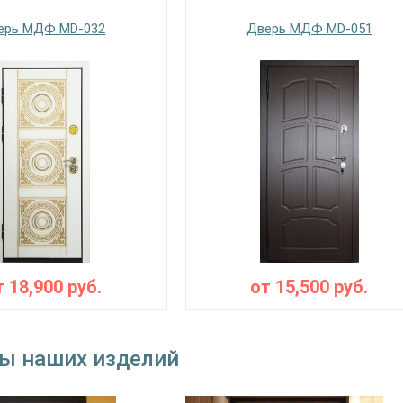
Запирающие устройства и фур
ерь МДФ MD-032
Дверь МДФ MD-051
 замок
сувальдный (сейфовый) «ПРО-САМ 799», 3-
замок
цилиндровый «ПРО-САМ ЗВ 4-31/55» с нажи
наблюдения
угол обзора 200°
⌀25 мм (3 шт.)
съемные устройства
блокираторы
Изоляционные материал
 теплоизоляция
двойной контур уплотнения, минераловатн
т
18,900
руб.
от
15,500
руб.
Особенности модели
наружное / внутреннее,
ение открывания
левое / правое (на выбор)
ы наших изделий
крывания
180°