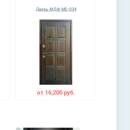
нитура
Дверь МДФ MD-034
х ригельный, 2-х оборотный
мной ручкой, 3-х ригельный, 2-х оборотный
ы
ая плита URSA или пенопласт (на выбор)
от
16,200
руб.