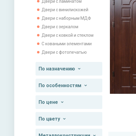
Двери с ламинатом
Двери с винилискожей
Двери с наборным МДФ
Двери с зеркалом
Двери с ковкой и стеклом
С коваными элементами
Двери с фотопечатью
По назначению
По особенностям
По цене
По цвету
Металлоконструкции