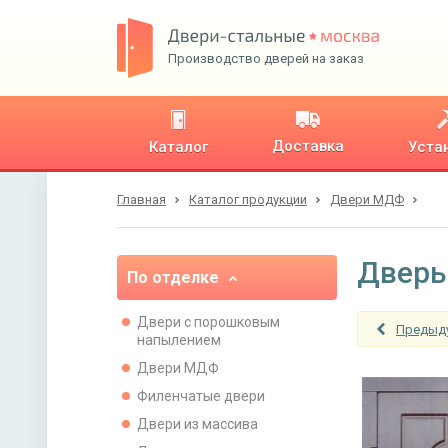
Производство дверей на заказ
Доставка
Каталог
Уста
Главная
Каталог продукции
Двери МДФ
Дверь
По отделке
Двери с порошковым
Предыд
напылением
Двери МДФ
Филенчатые двери
Двери из массива