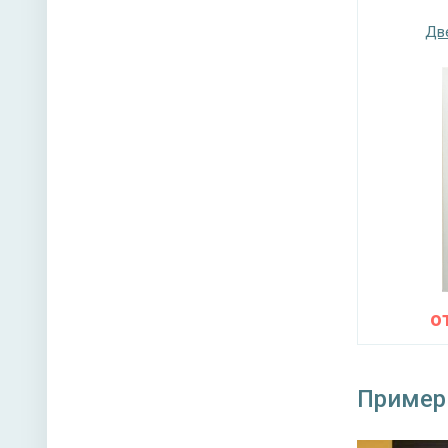
Дв
Верхний
Нижний 
Глазок 
Петли
Противо
Звуко- и
о
Направл
Пример
Угол от