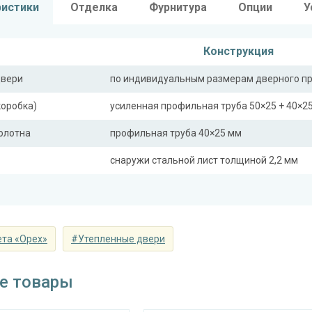
ристики
Отделка
Фурнитура
Опции
У
Конструкция
двери
по индивидуальным размерам дверного п
коробка)
усиленная профильная труба 50×25 + 40×2
полотна
профильная труба 40×25 мм
снаружи стальной лист толщиной 2,2 мм
ная планка
профильная труба 40×25 мм
сткости (усилители)
профильная труба 40×25 мм (2 шт.)
та «Орех»
#Утепленные двери
Отделка
 снаружи
панель из МДФ 10 мм (цвет и фрезеровка 
е товары
 внутри
панель из МДФ 10 мм (цвет и фрезеровка 