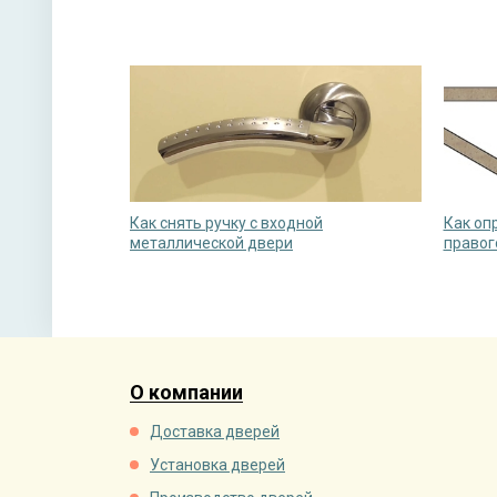
Как снять ручку с входной
Как оп
металлической двери
правог
О компании
Доставка дверей
Установка дверей