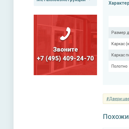
Характе
Размер 
Каркас (
Каркас 
Полотно
Притвор
Ребра же
#Двери цве
Отделка
Похожи
Отделка