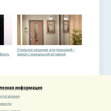
Стильное решение для прихожей –
брать
двери с зеркальной вставкой
лезная информация
отогалерея
овости