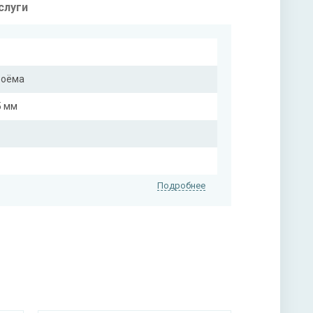
слуги
роёма
5 мм
Подробнее
на выбор)
на выбор)