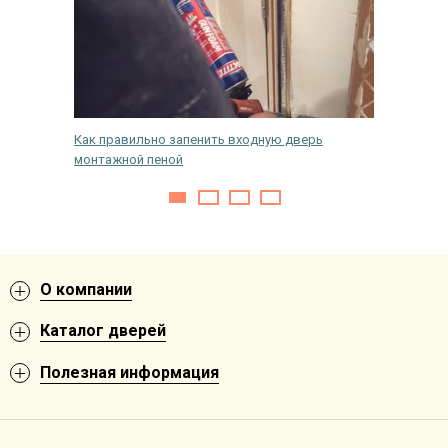
Как правильно запенить входную дверь
Как снят
монтажной пеной
О компании
Каталог дверей
Полезная информация