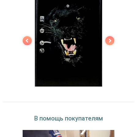
Звуко- и
одинарный контур уплотнения,
теплоизоляция
минераловатная плита URSA
Особенности модели
Направление
наружное / внутреннее,
открывания
левое / правое (на выбор)
Угол
180°
открывания
В помощь покупателям