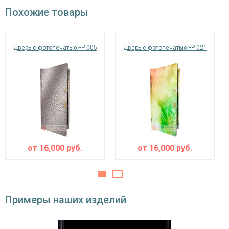
Похожие товары
рисунок на выбор); возможен вариант
Отделка внутри
отделки МДФ или Ламинат по выбору
заказчика.
Дверь с фотопечатью FP-005
Дверь с фотопечатью FP-021
Запирающие устройства и фурнитура
«Мосрентген» сейфового типа с нажимной
Верхний замок
ручкой, 3-х ригельный
Нижний замок
на выбор
Глазок
угол обзора 200°
наблюдения
от
16,000
руб.
от
16,000
руб.
Петли
⌀22 мм (2 шт.)
Противосъемные
блокираторы
устройства
Примеры наших изделий
Изоляционные материалы