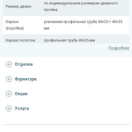
по индивидуальным размерам дверного
Размер двери
проёма
Каркас
усиленная профильная труба 50×25 + 40×25
(коробка)
мм
Каркас полотна
профильная труба 40×25 мм
Подробнее
Полотно
снаружи стальной лист толщиной 2,2 мм
Отделка
Притворная
профильная труба 40×25 мм
планка
Фурнитура
Ребра жесткости
профильная труба 40×25 мм (2 шт.)
(усилители)
Опции
Отделка
Услуги
Отделка
лист металла с декоративной фотопечатью
снаружи
винилискожа с поролоном 0,5 мм (цвет и