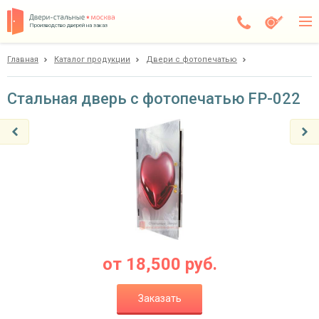
Производство дверей на заказ
Главная
Каталог продукции
Двери с фотопечатью
Электросталь
Каталог
Стальная дверь с фотопечатью FP-022
Доставка
Установка
Галерея
Акции
Покупателям
от
18,500
руб.
О компании
Заказать
Контакты