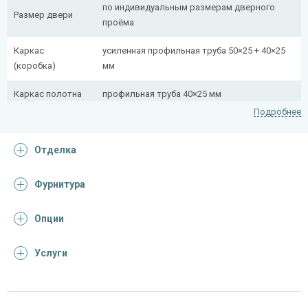
по индивидуальным размерам дверного
Размер двери
проёма
Каркас
усиленная профильная труба 50×25 + 40×25
(коробка)
мм
Каркас полотна
профильная труба 40×25 мм
Подробнее
Полотно
снаружи стальной лист толщиной 2,2 мм
Отделка
Притворная
профильная труба 40×25 мм
планка
Фурнитура
Ребра жесткости
профильная труба 40×25 мм (2 шт.)
(усилители)
Опции
Отделка
Услуги
Отделка
лист металла с декоративной фотопечатью
снаружи
винилискожа с поролоном 0,5 мм (цвет и