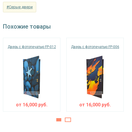
рисунок на выбор); возможен вариант
#Серые двери
Отделка внутри
отделки МДФ или Ламинат по выбору
заказчика.
Похожие товары
Запирающие устройства и фурнитура
«Мосрентген» сейфового типа с нажимной
Верхний замок
Дверь с фотопечатью FP-012
Дверь с фотопечатью FP-006
ручкой, 3-х ригельный
Нижний замок
на выбор
Глазок
угол обзора 200°
наблюдения
Петли
⌀22 мм (2 шт.)
Противосъемные
от
16,000
руб.
от
16,000
руб.
блокираторы
устройства
Изоляционные материалы