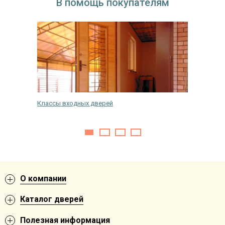
В помощь покупателям
ходной
Классы входных дверей
Какие в
О компании
Каталог дверей
Полезная информация