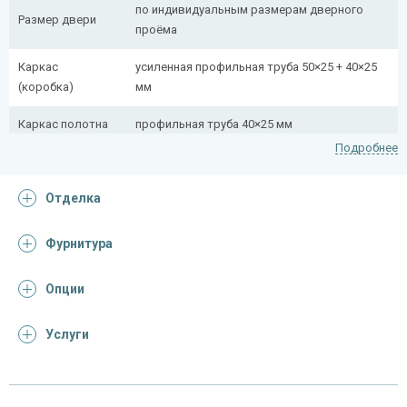
по индивидуальным размерам дверного
Размер двери
проёма
Каркас
усиленная профильная труба 50×25 + 40×25
(коробка)
мм
Каркас полотна
профильная труба 40×25 мм
Подробнее
Полотно
снаружи стальной лист толщиной 2,2 мм
Отделка
Притворная
профильная труба 40×25 мм
планка
Фурнитура
Ребра жесткости
профильная труба 40×25 мм (2 шт.)
(усилители)
Опции
Отделка
Услуги
Отделка
ламинат (образцы ламината)
снаружи
Отделка внутри
винилискожа (цвет и рисунок на выбор)