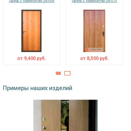
Дверь с ламинатом LM-006
Дверь с ламинатом LM-010
минераловатная плита URSA или пенопласт
теплоизоляция
(на выбор)
Особенности модели
Направление
наружное / внутреннее,
открывания
левое / правое (на выбор)
Угол
180°
открывания
от
9,400
руб.
от
8,500
руб.
Примеры наших изделий