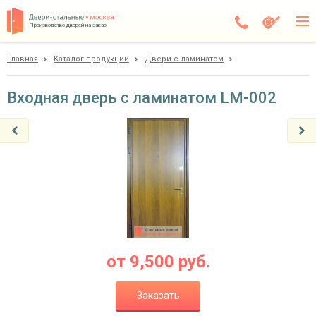
Производство дверей на заказ
Главная
Каталог продукции
Двери с ламинатом
Электросталь
Каталог
Входная дверь с ламинатом LM-002
Доставка
Установка
Галерея
Акции
Покупателям
от
9,500
руб.
О компании
Заказать
Контакты