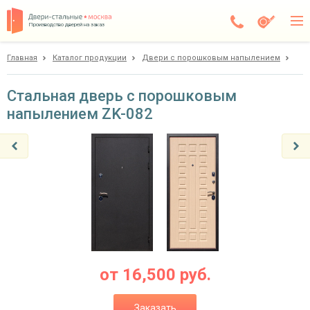
Производство дверей на заказ
Главная
Каталог продукции
Двери с порошковым напылением
Электросталь
Каталог
Стальная дверь с порошковым
напылением ZK-082
Доставка
Установка
Галерея
Акции
Покупателям
О компании
от
16,500
руб.
Контакты
Заказать