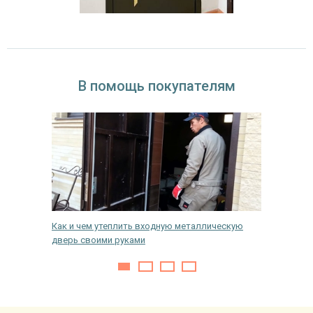
В помощь покупателям
Как и чем утеплить входную металлическую
Как раз
дверь своими руками