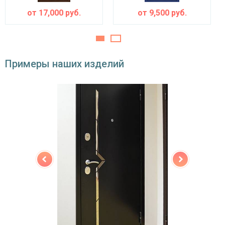
от
17,000
руб.
от
9,500
руб.
двойной контур уплотнения,
Звуко- и
минераловатная плита URSA или пенопласт
теплоизоляция
(на выбор)
Особенности модели
Примеры наших изделий
Направление
наружное / внутреннее,
открывания
левое / правое (на выбор)
Угол
180°
открывания