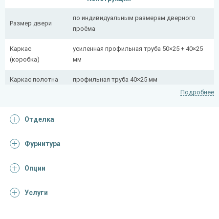
по индивидуальным размерам дверного
Размер двери
проёма
Каркас
усиленная профильная труба 50×25 + 40×25
(коробка)
мм
Каркас полотна
профильная труба 40×25 мм
Подробнее
Полотно
снаружи стальной лист толщиной 2,2 мм
Отделка
Притворная
профильная труба 40×25 мм
планка
Фурнитура
Ребра жесткости
профильная труба 40×25 мм (2 шт.)
(усилители)
Опции
Отделка
Услуги
Отделка
порошковое напыление (цвет на выбор)
снаружи