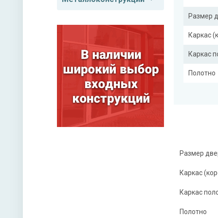
Размер 
Каркас (
Каркас 
Полотно
Притвор
Ребра же
Отделка
Размер две
Отделка
Каркас (кор
Каркас пол
Верхний
Полотно