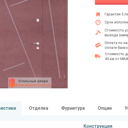
Гарантия 5 л
Срок исполне
Стоимость у
выезда заме
Оплата по на
оплате банко
Стоимость д
43 км от МКАД
ристики
Отделка
Фурнитура
Опции
У
Конструкция