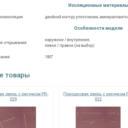
Изоляционные материал
еплоизоляция
двойной контур уплотнения, минераловатн
Особенности модели
наружное / внутреннее,
е открывания
левое / правое (на выбор)
вания
180°
е товары
я дверь с рисунком PR-
Порошковая дверь с рисунком 
029
022