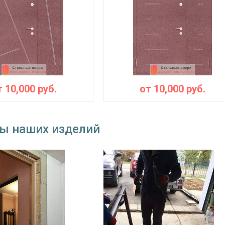
т
10,000
руб.
от
10,000
руб.
ы наших изделий