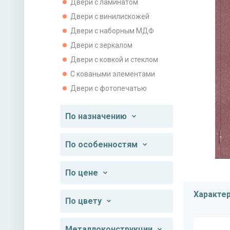
Двери с ламинатом
Двери с винилискожей
Двери с наборным МДФ
Двери с зеркалом
Двери с ковкой и стеклом
С коваными элементами
Двери с фотопечатью
По назначению
По особенностям
По цене
Характе
По цвету
Металлоконструкции