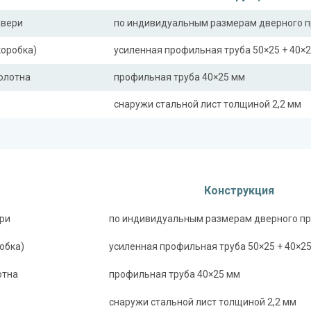
двери
по индивидуальным размерам дверного 
коробка)
усиленная профильная труба 50×25 + 40×
полотна
профильная труба 40×25 мм
снаружи стальной лист толщиной 2,2 мм
ная планка
профильная труба 40×25 мм
сткости (усилители)
профильная труба 40×25 мм (2 шт.)
Отделка
Конструкция
 снаружи
порошковое напыление (цвет на выбор)
ри
по индивидуальным размерам дверного п
 внутри
ламинат
обка)
усиленная профильная труба 50×25 + 40×2
Запирающие устройства и фур
отна
профильная труба 40×25 мм
 замок
«Мосрентген» сейфового типа с нажимной
снаружи стальной лист толщиной 2,2 мм