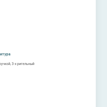
ы
ная плита URSA или пенопласт (на выбор)
итура
учкой, 3-х ригельный