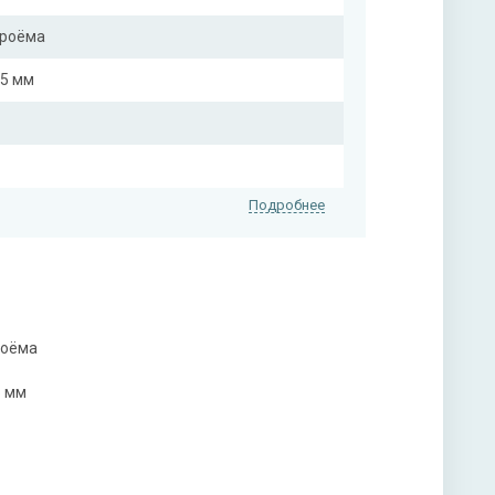
проёма
25 мм
Подробнее
роёма
5 мм
нитура
 ручкой, 3-х ригельный