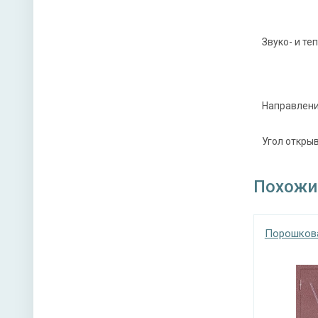
Звуко- и т
Направлени
Угол откры
Похожи
Порошкова