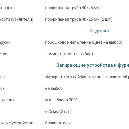
замок
на выбор
 планка
профильная труба 40×25 мм
наблюдения
угол обзора 200°
кости (усилители)
профильная труба 40×25 мм (2 шт.)
⌀25 мм (2 шт.)
Отделка
съемные устройства
блокираторы
аружи
порошковое напыление (цвет на выбор)
Изоляционные материал
утри
ламинат (цвет на выбор)
 теплоизоляция
двойной контур уплотнения, минераловат
Запирающие устройства и фурн
Особенности модели
мок
«Мосрентген» сейфового типа с нажимной р
наружное / внутреннее,
ение открывания
мок
на выбор
левое / правое (на выбор)
крывания
180°
людения
угол обзора 200°
⌀25 мм (2 шт.)
мные устройства
блокираторы