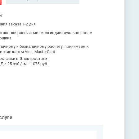
ет
ния заказа 1-2 дня
становки рассчитывается индивидуально после
рщика.
личному и безналичному расчету, принимаем к
вские карты Visa, MasterCard.
оставки в Электросталь:
 × 25 руб./км = 1075 руб.
слуги