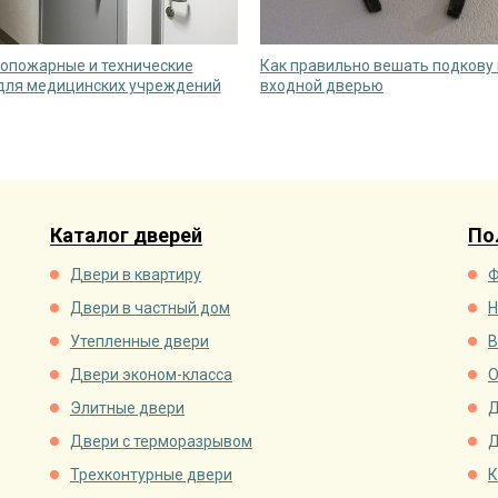
опожарные и технические
Как правильно вешать подкову
для медицинских учреждений
входной дверью
Каталог дверей
По
Двери в квартиру
Ф
Двери в частный дом
Н
Утепленные двери
В
Двери эконом-класса
О
Элитные двери
Д
Двери с терморазрывом
Д
Трехконтурные двери
К