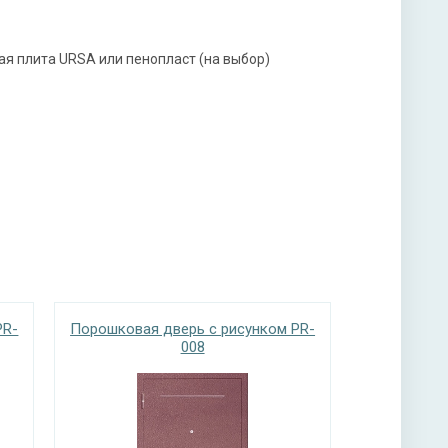
ы
ая плита URSA или пенопласт (на выбор)
PR-
Порошковая дверь с рисунком PR-
008