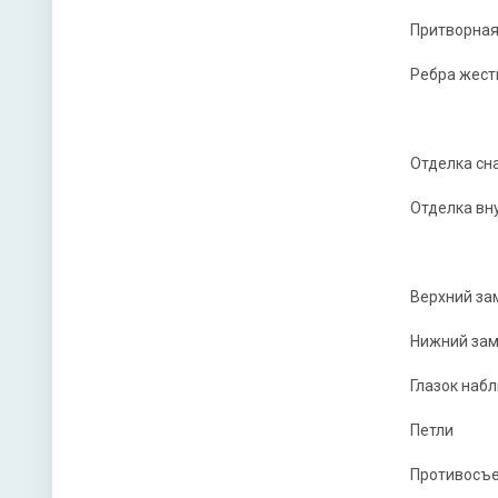
Нижний 
Притворная
Глазок 
Ребра жест
Петли
Противо
Отделка сн
Отделка вн
Звуко- и
Верхний за
Направл
Нижний за
Угол от
Глазок наб
Петли
Противосъе