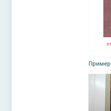
о
Пример