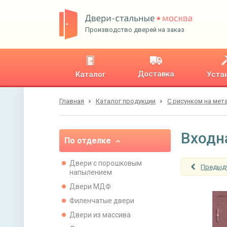
Производство дверей на заказ
Доставка
Каталог
Уста
Главная
Каталог продукции
С рисунком на мет
Входн
По отделке
Двери с порошковым
Предыд
напылением
Двери МДФ
Филенчатые двери
Двери из массива