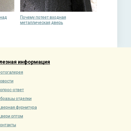
 над
Почему потеет входная
металлическая дверь
лезная информация
отогалерея
овости
опрос-ответ
бразцы отделки
верная фурнитура
вери оптом
онтакты