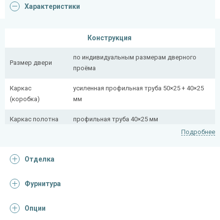
Характеристики
Конструкция
по индивидуальным размерам дверного
Размер двери
проёма
Каркас
усиленная профильная труба 50×25 + 40×25
(коробка)
мм
Каркас полотна
профильная труба 40×25 мм
Подробнее
Полотно
снаружи стальной лист толщиной 2,2 мм
Отделка
Притворная
профильная труба 40×25 мм
планка
Фурнитура
Ребра жесткости
профильная труба 40×25 мм (2 шт.)
(усилители)
Опции