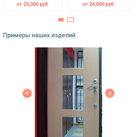
двойной контур уплотнения,
от
25,000
руб.
от
24,000
руб.
Звуко- и
минераловатная плита URSA или пенопласт
теплоизоляция
(на выбор)
Особенности модели
Примеры наших изделий
Направление
наружное / внутреннее,
открывания
левое / правое (на выбор)
Угол
180°
открывания