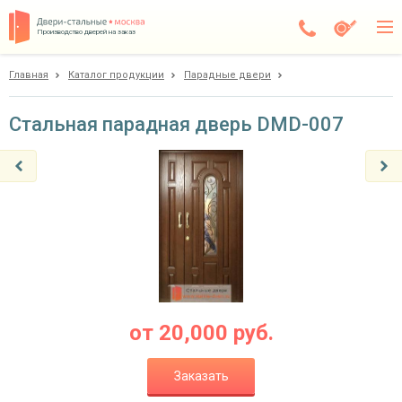
Производство дверей на заказ
Главная
Каталог продукции
Парадные двери
Электросталь
Каталог
Стальная парадная дверь DMD-007
Доставка
Установка
Галерея
Акции
Покупателям
от
20,000
руб.
О компании
Заказать
Контакты