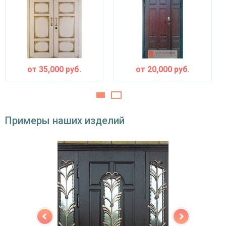
двойной контур уплотнения,
Звуко- и
минераловатная плита URSA или пенопласт
теплоизоляция
(на выбор)
Особенности модели
Направление
наружное / внутреннее,
от
35,000
руб.
от
20,000
руб.
открывания
левое / правое (на выбор)
Угол
180°
открывания
Примеры наших изделий