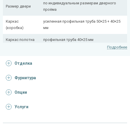
по индивидуальным размерам дверного
Размер двери
проёма
Каркас
усиленная профильная труба 50×25 + 40×25
(коробка)
мм
Каркас полотна
профильная труба 40×25 мм
Подробнее
Полотно
снаружи стальной лист толщиной 2,2 мм
Отделка
Притворная
профильная труба 40×25 мм
планка
Фурнитура
Ребра жесткости
профильная труба 40×25 мм (2 шт.)
(усилители)
Опции
Отделка
Услуги
Отделка
панель из МДФ 10 мм (цвет и фрезеровка на
снаружи
выбор)
панель из МДФ 10 мм (цвет и фрезеровка на