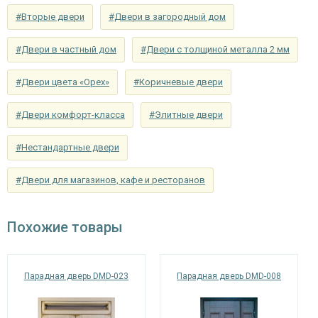
Отделка внутри
выбор)
#Вторые двери
#Двери в загородный дом
Запирающие устройства и фурнитура
#Двери в частный дом
#Двери с толщиной металла 2 мм
сувальдный (сейфовый) «ПРО-САМ 799», 3-х
Верхний замок
#Двери цвета «Орех»
#Коричневые двери
ригельный, 2-х оборотный
#Двери комфорт-класса
#Элитные двери
цилиндровый «ПРО-САМ ЗВ 4-31/55» с
Нижний замок
нажимной ручкой, 3-х ригельный, 2-х
#Нестандартные двери
оборотный
Глазок
#Двери для магазинов, кафе и ресторанов
угол обзора 200°
наблюдения
Петли
⌀25 мм (2 шт.)
Похожие товары
Противосъемные
блокираторы
устройства
Парадная дверь DMD-023
Парадная дверь DMD-008
Изоляционные материалы