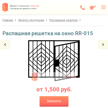
Производство дверей на заказ
Главная
Каталог продукции
Распашные решетки
Электросталь
Каталог
Распашная решетка на окно RR-015
Доставка
Установка
Галерея
Акции
Покупателям
от
1,500
руб.
О компании
Заказать
Контакты