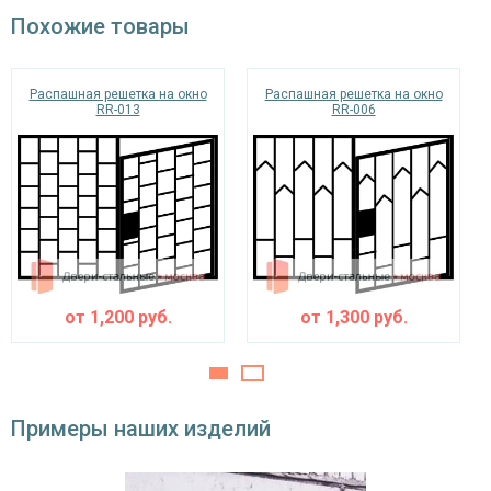
порошковая краска
Покрас
Похожие товары
окрас по RAL
Распашная решетка на окно
Распашная решетка на окно
RR-013
RR-006
от
1,200
руб.
от
1,300
руб.
Примеры наших изделий