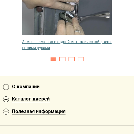
й на
Замена замка во входной металлической двери
Как покр
своими руками
О компании
Каталог дверей
Полезная информация