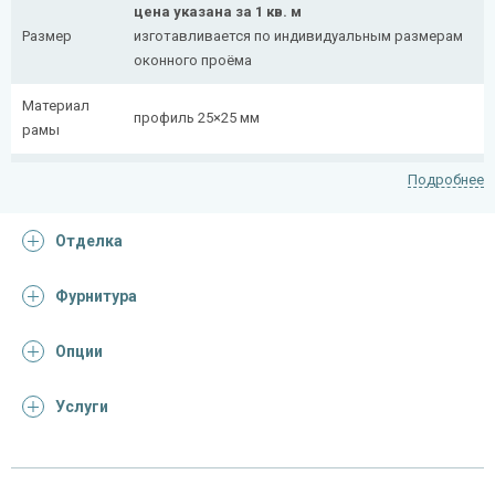
цена указана за 1 кв. м
Размер
изготавливается по индивидуальным размерам
оконного проёма
Материал
профиль 25×25 мм
рамы
Рисунок
полоса 20×4 мм
Подробнее
Петли
4 шт.
Отделка
На заказ:
с боковой вставкой
Фурнитура
Тип
с верхней вставкой
конструкции
съемная
Опции
дутая
Услуги
Отделка
На выбор: