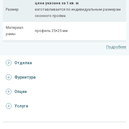
цена указана за 1 кв. м
Размер
изготавливается по индивидуальным размерам
оконного проёма
Материал
профиль 25×25 мм
рамы
Рисунок
полоса 20×4 мм
Подробнее
На заказ:
Отделка
распашная (одна или две створки)
с боковой вставкой
Тип
с верхней вставкой
Фурнитура
конструкции
съемная
дутая
Опции
Услуги
Отделка
На выбор:
порошковая краска
Покрас