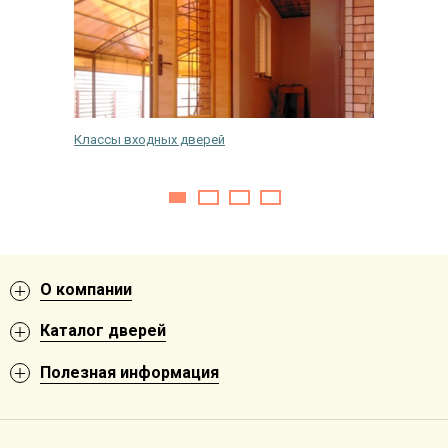
й
Классы входных дверей
Как сам
дверь —
О компании
Каталог дверей
Полезная информация