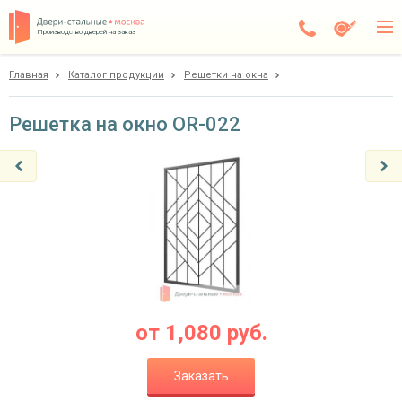
Производство дверей на заказ
Главная
Каталог продукции
Решетки на окна
Электросталь
Каталог
Решетка на окно OR-022
Доставка
Установка
Галерея
Акции
Покупателям
от
1,080
руб.
О компании
Заказать
Контакты