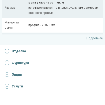
цена указана за 1 кв. м
Размер
изготавливается по индивидуальным размерам
оконного проёма
Материал
профиль 25×25 мм
рамы
Рисунок
полоса 20×4 мм
Подробнее
На заказ:
Отделка
распашная (одна или две створки)
с боковой вставкой
Тип
с верхней вставкой
Фурнитура
конструкции
съемная
дутая
Опции
Услуги
Отделка
На выбор:
порошковая краска
Покрас