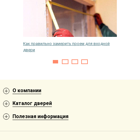
й
Как правильно замерить проем для входной
Какие б
двери
О компании
Каталог дверей
Полезная информация