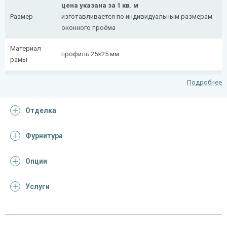
цена указана за 1 кв. м
Размер
изготавливается по индивидуальным размерам
оконного проёма
Материал
профиль 25×25 мм
рамы
Рисунок
полоса 20×4 мм
Подробнее
На заказ:
Отделка
распашная (одна или две створки)
с боковой вставкой
Тип
с верхней вставкой
Фурнитура
конструкции
съемная
дутая
Опции
Услуги
Отделка
На выбор:
порошковая краска
Покрас