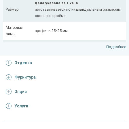
цена указана за 1 кв. м
Размер
изготавливается по индивидуальным размерам
оконного проёма
Материал
профиль 25×25 мм
рамы
Рисунок
полоса 20×4 мм
Подробнее
На заказ:
Отделка
распашная (одна или две створки)
с боковой вставкой
Тип
с верхней вставкой
Фурнитура
конструкции
съемная
дутая
Опции
Услуги
Отделка
На выбор:
порошковая краска
Покрас