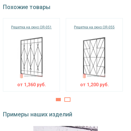
окрас по RAL
Похожие товары
Решетка на окно OR-051
Решетка на окно OR-055
от
1,360
руб.
от
1,200
руб.
Примеры наших изделий