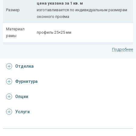
цена указана за 1 кв. м
Размер
изготавливается по индивидуальным размерам
оконного проёма
Материал
профиль 25×25 мм
рамы
Рисунок
полоса 20×4 мм
Подробнее
На заказ:
Отделка
распашная (одна или две створки)
с боковой вставкой
Тип
с верхней вставкой
Фурнитура
конструкции
съемная
дутая
Опции
Услуги
Отделка
На выбор:
порошковая краска
Покрас