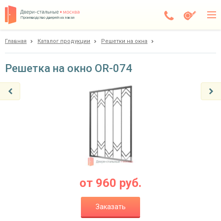
Производство дверей на заказ
Главная
Каталог продукции
Решетки на окна
Электросталь
Каталог
Решетка на окно OR-074
Доставка
Установка
Галерея
Акции
Покупателям
от
960
руб.
О компании
Заказать
Контакты