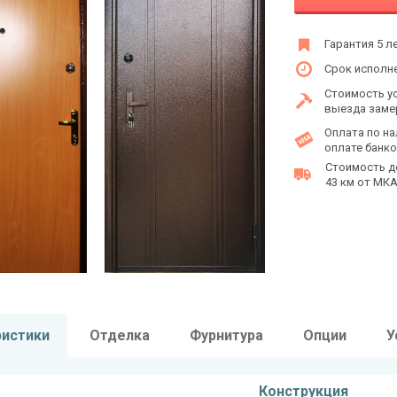
Гарантия 5 л
Срок исполне
Стоимость у
выезда заме
Оплата по на
оплате банко
Стоимость д
43 км от МКАД
ристики
Отделка
Фурнитура
Опции
У
Конструкция