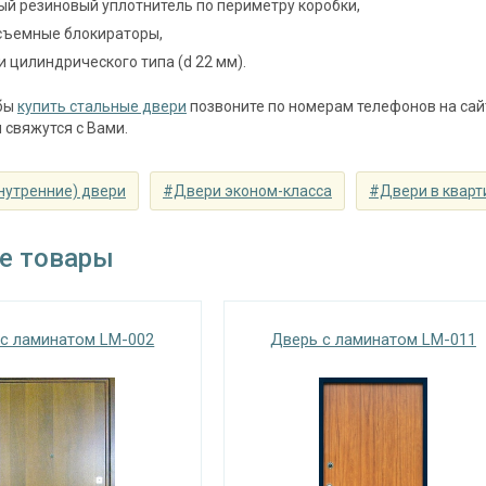
й резиновый уплотнитель по периметру коробки,
замок
цилиндровый «ПРО-САМ ЗВ 4-31/55» с нажи
съемные блокираторы,
наблюдения
угол обзора 200°
и цилиндрического типа (d 22 мм).
⌀22 мм (2 шт.)
обы
купить стальные двери
позвоните по номерам телефонов на сай
 свяжутся с Вами.
съемные устройства
блокираторы
Изоляционные материал
нутренние) двери
#Двери эконом-класса
#Двери в кварт
 теплоизоляция
одинарный контур уплотнения, минералова
е товары
Особенности модели
наружное / внутреннее,
ение открывания
левое / правое (на выбор)
с ламинатом LM-002
Дверь с ламинатом LM-011
крывания
180°