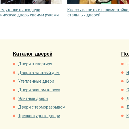
чем утеплить входную
Классы защиты и взломостойко
ическую дверь своими руками
стальных дверей
Каталог дверей
По
Двери в квартиру
Ф
Двери в частный дом
Н
Утепленные двери
В
Двери эконом-класса
О
Элитные двери
Д
Двери с терморазрывом
Д
Трехконтурные двери
К