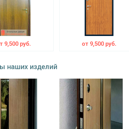
от
9,500
руб.
от
9,500
руб.
ы наших изделий