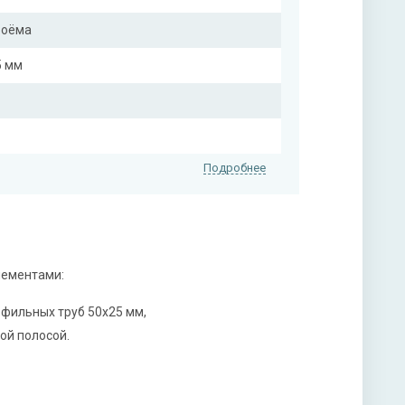
роёма
5 мм
Подробнее
лементами:
лле (цвет на выбор)
офильных труб 50х25 мм,
ой полосой.
нитура
х ригельный, 2-х оборотный