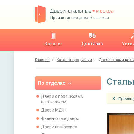
Производство дверей на заказ
Доставка
Каталог
Уста
Главная
Каталог продукции
Двери с ламинато
Сталь
По отделке
Двери с порошковым
Предыд
напылением
Двери МДФ
Филенчатые двери
Двери из массива