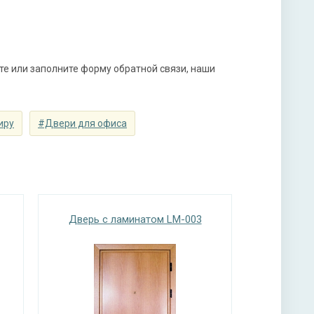
мной ручкой, 3-х ригельный, 2-х оборотный
те или заполните форму обратной связи, наши
ы
иру
#Двери для офиса
тная плита URSA или пенопласт (на выбор)
Дверь с ламинатом LM-003