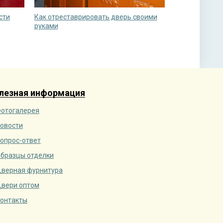
сти
Как отреставрировать дверь своими
руками
лезная информация
отогалерея
овости
опрос-ответ
бразцы отделки
верная фурнитура
вери оптом
онтакты