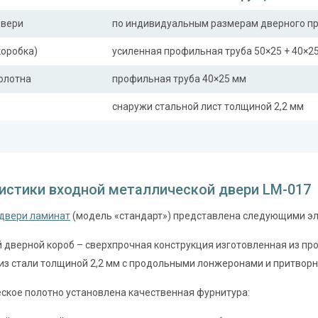
двери
по индивидуальным размерам дверного п
коробка)
усиленная профильная труба 50×25 + 40×2
полотна
профильная труба 40×25 мм
снаружи стальной лист толщиной 2,2 мм
ная планка
профильная труба 40×25 мм
сткости (усилители)
профильная труба 40×25 мм (2 шт.)
истики входной металлической двери LM-017
Отделка
двери ламинат
(модель «стандарт») представлена следующими э
 снаружи
порошковое напыление с рисунком на мета
 внутри
 дверной короб – сверхпрочная конструкция изготовленная из пр
ламинат (образцы ламината)
из стали толщиной 2,2 мм с продольными лонжеронами и притворн
Запирающие устройства и фур
ское полотно установлена качественная фурнитура:
 замок
сувальдный (сейфовый) «ПРО-САМ 799», 3-