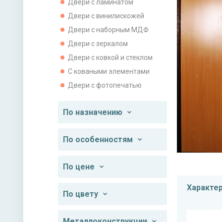
Двери с ламинатом
Двери с винилискожей
Двери с наборным МДФ
Двери с зеркалом
Двери с ковкой и стеклом
С коваными элементами
Двери с фотопечатью
По назначению
По особенностям
По цене
Характе
По цвету
Металлоконструкции