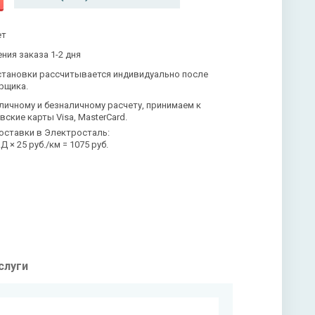
ет
ния заказа 1-2 дня
становки рассчитывается индивидуально после
рщика.
личному и безналичному расчету, принимаем к
вские карты Visa, MasterCard.
оставки в Электросталь:
 × 25 руб./км = 1075 руб.
слуги