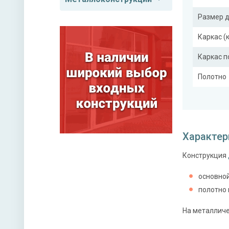
Размер 
Каркас (
Каркас 
Полотно
Притвор
Ребра же
Характер
Конструкция
Отделка
Отделка
основной
полотно 
На металличе
Верхний